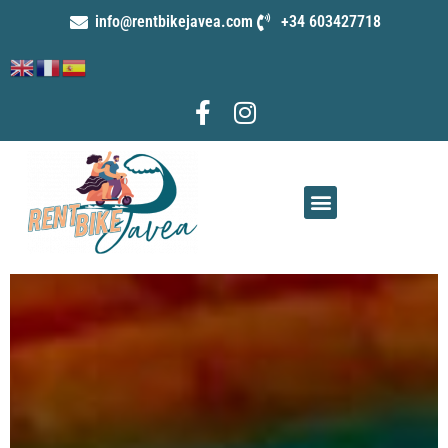
info@rentbikejavea.com
+34 603427718