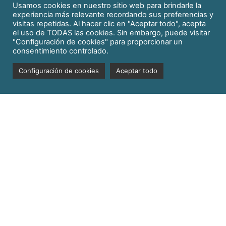
Usamos cookies en nuestro sitio web para brindarle la
experiencia más relevante recordando sus preferencias y
visitas repetidas. Al hacer clic en "Aceptar todo", acepta
el uso de TODAS las cookies. Sin embargo, puede visitar
"Configuración de cookies" para proporcionar un
consentimiento controlado.
Configuración de cookies
Aceptar todo
HONDA GB350S
Vive con estilo, y conduce con pasión
Cilindrada:
350
€65
Por Día
RESERVAR